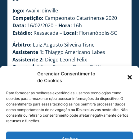
Jogo:
Avaí x Joinville
Competição:
Campeonato Catarinense 2020
Data:
16/02/2020 –
Hora:
16h
Estádio:
Ressacada –
Local:
Florianópolis-SC
Árbitro:
Luiz Augusto Silveira Tisne
Assistente 1:
Thiaggo Americano Labes
Assistente 2:
Diego Leonel Félix
Quarto Árbitro:
Gustavo Baggio Ratti
Gerenciar Consentimento
Avaliador/Avaliador Físico:
Alcides Zawaski
de Cookies
Pazetto
Delegado:
Manoel de Paula Machado
Para fornecer as melhores experiências, usamos tecnologias como
cookies para armazenar e/ou acessar informações do dispositivo. O
COMPARTILHE ESSA NOTÍCIA
consentimento para essas tecnologias nos permitirá processar dados
como comportamento de navegação ou IDs exclusivos neste site. Não
consentir ou retirar o consentimento pode afetar negativamente certos
recursos e funções.
MAIS NOTÍCIAS
Aceitar