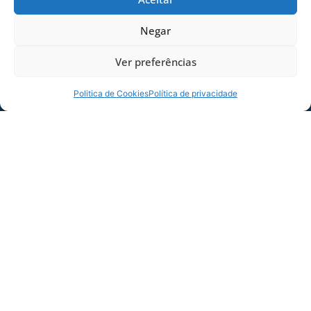
Negar
Ver preferências
Politica de Cookies
Política de privacidade
SERVIÇO DE JOGO: AVAÍ X CRB-AL, PELA
21ª RODADA DA SÉRIE B
Dias dos Pais vem aí, e na terça-feira (11/08)
é dia de Avaí na Ressacada pela Série B!
Precisamos do
06/08/2026
Sócio
Torcedor