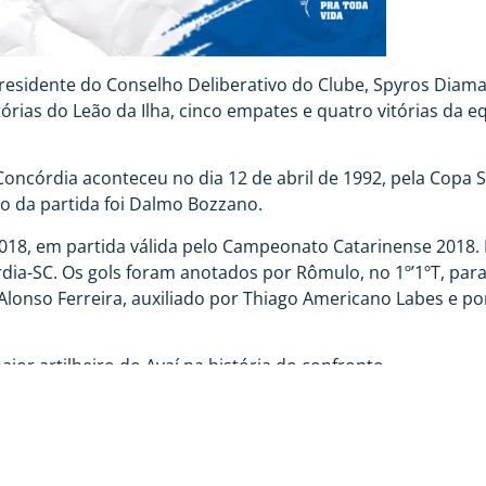
esidente do Conselho Deliberativo do Clube, Spyros Diaman
tórias do Leão da Ilha, cinco empates e quatro vitórias da e
 Concórdia aconteceu no dia 12 de abril de 1992, pela Cop
ro da partida foi Dalmo Bozzano.
018, em partida válida pelo Campeonato Catarinense 2018. 
-SC. Os gols foram anotados por Rômulo, no 1º’1ºT, para o 
Alonso Ferreira, auxiliado por Thiago Americano Labes e por
ior artilheiro do Avaí na história do confronto.
, em disputa válida pela 9ª rodada do Campeonato Catarinen
-SC. O apito estará a cargo de Diego da Costa Cidral, que
rá Fabiano Ferreira.