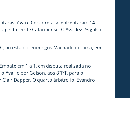
taras, Avaí e Concórdia se enfrentaram 14
quipe do Oeste Catarinense. O Avaí fez 23 gols e
a SC, no estádio Domingos Machado de Lima, em
Empate em 1 a 1, em disputa realizada no
Avaí, e por Gelson, aos 8’1ºT, para o
 Clair Dapper. O quarto árbitro foi Evandro
se 2020. A bola vai rolar às 16h, no
 será auxiliado por Éder Alexandre e