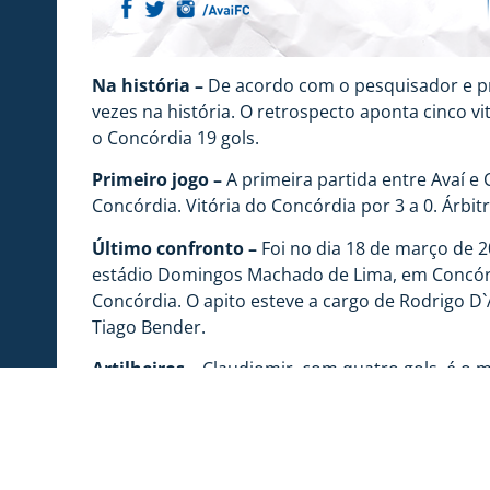
Na história –
De acordo com o pesquisador e pr
vezes na história. O retrospecto aponta cinco vi
o Concórdia 19 gols.
Primeiro jogo –
A primeira partida entre Avaí e
Concórdia. Vitória do Concórdia por 3 a 0. Árbit
Último confronto –
Foi no dia 18 de março de 2
estádio Domingos Machado de Lima, em Concórdia
Concórdia. O apito esteve a cargo de Rodrigo D`
Tiago Bender.
Artilheiros –
Claudiomir, com quatro gols, é o ma
Próximo jogo –
Será no dia 15 de março de 2020
estádio Domingos Machado de Lima, em Concórdia
por Antônio Lourival da Luz. O quarto árbitro se