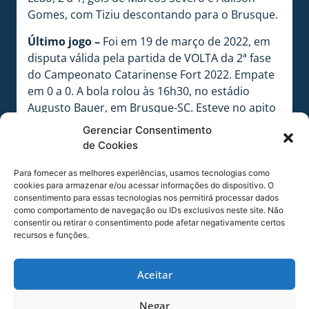
Gomes, com Tiziu descontando para o Brusque.
Último jogo –
Foi em 19 de março de 2022, em
disputa válida pela partida de VOLTA da 2ª fase
do Campeonato Catarinense Fort 2022. Empate
em 0 a 0. A bola rolou às 16h30, no estádio
Augusto Bauer, em Brusque-SC. Esteve no apito
o árbitro Héber Roberto Lopes, auxiliado por
Gerenciar Consentimento
Éder Alexandre e por Bruno Muller. Quarto
de Cookies
árbitro Charly Wendy Straub Deretti. Delegado
Osni José Contesini. Delegado especial Vayran
Para fornecer as melhores experiências, usamos tecnologias como
cookies para armazenar e/ou acessar informações do dispositivo. O
da Silva Rosa.
consentimento para essas tecnologias nos permitirá processar dados
como comportamento de navegação ou IDs exclusivos neste site. Não
Próximo jogo –
Será em 11 de fevereiro de 2023,
consentir ou retirar o consentimento pode afetar negativamente certos
em disputa válida pela 7ª rodada do
recursos e funções.
Campeonato Catarinense Fort Atacadista 2023.
A bola vai rolar às 20 horas, no estádio Dr.
Aceitar
Aderbal Ramos da Silva (Ressacada), em
Florianópolis. Estará no apito o árbitro Gustavo
Negar