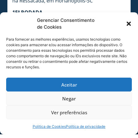
na Ressacada, em Florianópolis-SC
15ª RODADA
09/08 (SAB) – 21 horas – Oeste-SP X Avaí, no
Gerenciar Consentimento
Estádio dos Amaros, em Itápolis-SP
de Cookies
16ª RODADA
Para fornecer as melhores experiências, usamos tecnologias como
cookies para armazenar e/ou acessar informações do dispositivo. O
12/08 (TER) – 21 horas – Avaí X América-MG, na
consentimento para essas tecnologias nos permitirá processar dados
Ressacada, em Florianópolis-SC
como comportamento de navegação ou IDs exclusivos neste site. Não
consentir ou retirar o consentimento pode afetar negativamente certos
COMPARTILHE ESSA NOTÍCIA
recursos e funções.
Aceitar
MAIS NOTÍCIAS
Negar
Ver preferências
Politica de Cookies
Política de privacidade