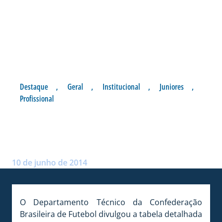
Destaque
,
Geral
,
Institucional
,
Juniores
,
Profissional
CBF DESMEMBRA JOGOS DA
SÉRIE B
Postado por:
André Palma Ribeiro
10 de junho de 2014
O Departamento Técnico da Confederação
Brasileira de Futebol divulgou a tabela detalhada