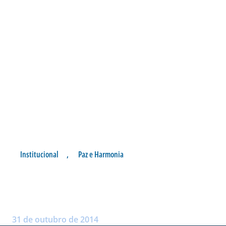
Institucional
,
Paz e Harmonia
CEI CANARINHO VISITA A
RESSACADA
Postado por:
André Palma Ribeiro
31 de outubro de 2014