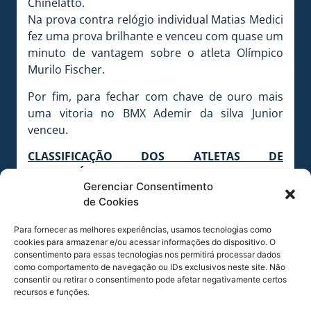
Chinelatto.
Na prova contra relógio individual Matias Medici
fez uma prova brilhante e venceu com quase um
minuto de vantagem sobre o atleta Olímpico
Murilo Fischer.
Por fim, para fechar com chave de ouro mais
uma vitoria no BMX Ademir da silva Junior
venceu.
CLASSIFICAÇÃO DOS ATLETAS DE
FLORIANÓPOLIS NAS PROVAS:
Gerenciar Consentimento
CROSS-COUNTRY:
7º Luis Henrique Visentainer,
de Cookies
22º Mauricio Gusbertti.
DOWNHILL:
3º Maicon Zottis, 10º Wilhan
Para fornecer as melhores experiências, usamos tecnologias como
Bortolozzo, 15º Lucas Bertol.
cookies para armazenar e/ou acessar informações do dispositivo. O
MARATHON:
7º Gilberto de Veiga Goes
consentimento para essas tecnologias nos permitirá processar dados
como comportamento de navegação ou IDs exclusivos neste site. Não
RESISTENCIA:
2º Matias Medici, 5º Everson de
consentir ou retirar o consentimento pode afetar negativamente certos
Assis Camilo, 15º Gilberto de Veiga Goes, Luis
recursos e funções.
Henrique Visentainer, Rubem Xavier Mastella.