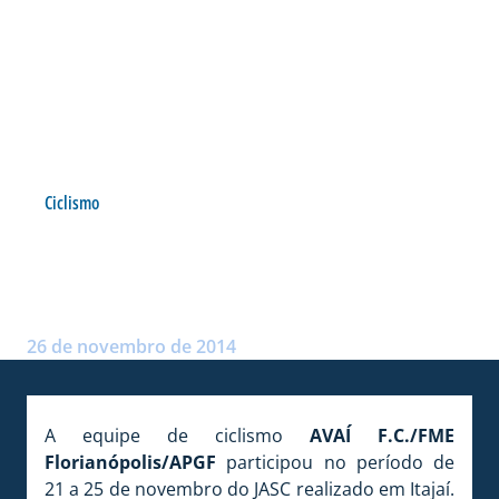
Ciclismo
CICLISMO É VICE-CAMPEÃO
NO JASC 2014
Postado por:
André Palma Ribeiro
26 de novembro de 2014
A equipe de ciclismo
AVAÍ F.C./FME
Florianópolis/APGF
participou no período de
21 a 25 de novembro do JASC realizado em Itajaí.