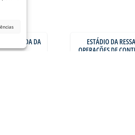
rências
A 21ª RODADA DA
ESTÁDIO DA RESSA
OPERAÇÕES DE CONTR
RODOVIÁ
) é dia de Avaí na
mos do
Na manhã desta quinta-
Ramos da Silva (Ressac
06/08/2026
Geral
VER MAIS PUBLICAÇÕES