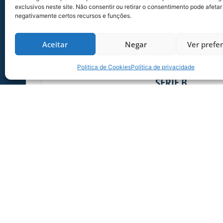
exclusivos neste site. Não consentir ou retirar o consentimento pode afetar
negativamente certos recursos e funções.
Aceitar
Negar
Ver prefe
SERVIÇO DE JOGO: AVAÍ X CRB-AL, PEL
Politica de Cookies
Política de privacidade
SÉRIE B
Dias dos Pais vem aí, e na terça-feira (11/08
Ressacada pela Série B! Precisa
06/08/2026
Sócio Torcedor