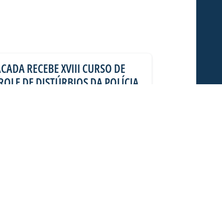
CADA RECEBE XVIII CURSO DE
OLE DE DISTÚRBIOS DA POLÍCIA
RIA FEDERAL (PRF)
feira (06/08), o estádio Dr. Aderbal
ada), foi a “sala de aula” de alunos