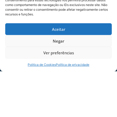
consentimento para essas tecnologias nos permitirá processar dados
Foto: André Palma Ribeiro
como comportamento de navegação ou IDs exclusivos neste site. Não
consentir ou retirar o consentimento pode afetar negativamente certos
recursos e funções.
Foto: André Palma Ribeiro
COMPARTILHE ESSA NOTÍCIA
Aceitar
Negar
MAIS NOTÍCIAS
Ver preferências
Politica de Cookies
Política de privacidade
SERVIÇO DE JOGO: AVAÍ X CRB-AL, PELA
21ª RODADA DA SÉRIE B