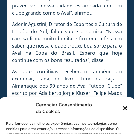
prazer ver nossa cidade estampada em um
clube grande como o Avaí”, afirmou
Adenir Agustini, Diretor de Esportes e Cultura de
Lindóia do Sul, falou sobre a camisa: “Nossa
camisa ficou muito bonita e fico muito feliz em
saber que nossa cidade trouxe boa sorte para o
Avaí na Copa do Brasil. Espero que hoje
continue com os bons resultados”, disse.
As duas comitivas receberam também um
exemplar, cada, do livro “Time da raça –
Almanaque dos 90 anos do Avaí Futebol Clube”
escrito por Adalberto Jorge Kluser, Felipe Matos
e Spyros Apostolo Diamantaras. A obra foi
Gerenciar Consentimento
autografada pelo vice-presidente do Conselho
de Cookies
Deliberativo, Spyros Diamantaras.
Para fornecer as melhores experiências, usamos tecnologias como
Foto: André Palma Ribeiro
cookies para armazenar e/ou acessar informações do dispositivo. O