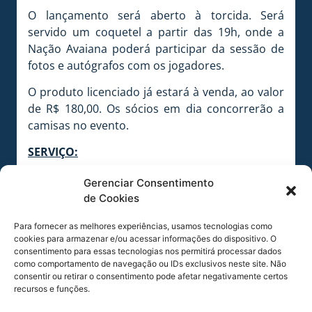
O lançamento será aberto à torcida. Será
servido um coquetel a partir das 19h, onde a
Nação Avaiana poderá participar da sessão de
fotos e autógrafos com os jogadores.
O produto licenciado já estará à venda, ao valor
de R$ 180,00. Os sócios em dia concorrerão a
camisas no evento.
SERVIÇO:
O quê:
Lançamento da Linha Social de Camisas
Gerenciar Consentimento
Onde:
Avaí Store – Ressacada
de Cookies
Quando:
23 de julho – Quinta-feira
Para fornecer as melhores experiências, usamos tecnologias como
Horário:
18h30
cookies para armazenar e/ou acessar informações do dispositivo. O
consentimento para essas tecnologias nos permitirá processar dados
como comportamento de navegação ou IDs exclusivos neste site. Não
consentir ou retirar o consentimento pode afetar negativamente certos
recursos e funções.