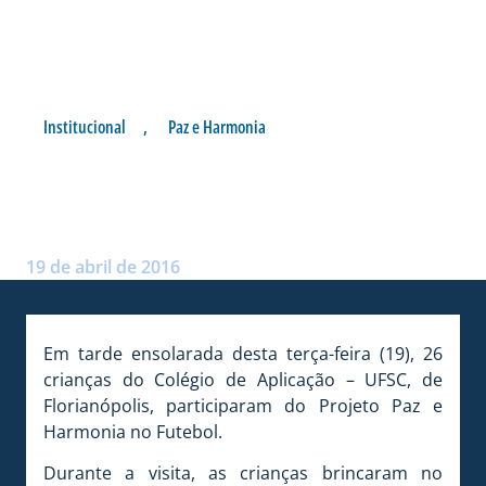
Institucional
,
Paz e Harmonia
COLÉGIO DE APLICAÇÃO
VISITA A RESSACADA
Postado por:
André Palma Ribeiro
19 de abril de 2016
Em tarde ensolarada desta terça-feira (19), 26
crianças do Colégio de Aplicação – UFSC, de
Florianópolis, participaram do Projeto Paz e
Harmonia no Futebol.
Durante a visita, as crianças brincaram no