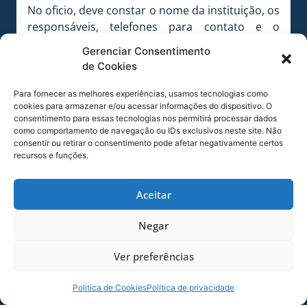
No oficio, deve constar o nome da instituição, os
responsáveis, telefones para contato e o
número de estudantes da turma.
Gerenciar Consentimento
de Cookies
Para fornecer as melhores experiências, usamos tecnologias como
FOTO Alceu Atherino / AVAÍ F.C.
cookies para armazenar e/ou acessar informações do dispositivo. O
consentimento para essas tecnologias nos permitirá processar dados
como comportamento de navegação ou IDs exclusivos neste site. Não
consentir ou retirar o consentimento pode afetar negativamente certos
recursos e funções.
FOTO Alceu Atherino / AVAÍ F.C.
Aceitar
Negar
FOTO Alceu Atherino / AVAÍ F.C.
Ver preferências
COMPARTILHE ESSA NOTÍCIA
Politica de Cookies
Política de privacidade