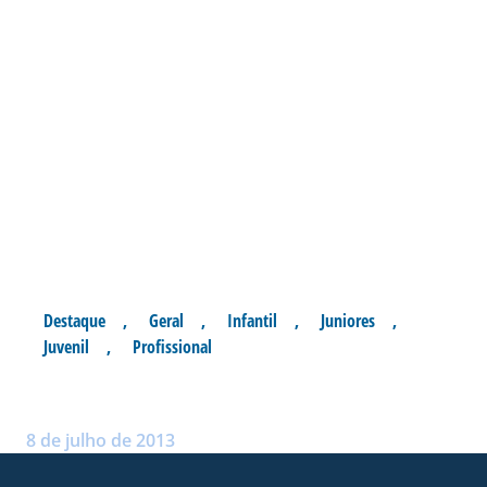
Destaque
,
Geral
,
Infantil
,
Juniores
,
Juvenil
,
Profissional
COLETIVO COM O SUB 20
Postado por:
André Palma Ribeiro
8 de julho de 2013