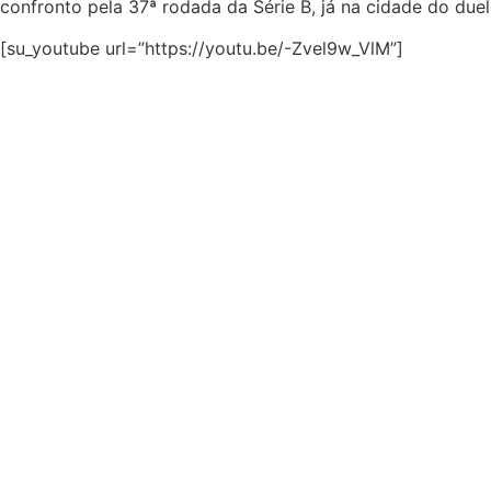
confronto pela 37ª rodada da Série B, já na cidade do duel
[su_youtube url=”https://youtu.be/-Zvel9w_VlM”]