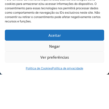
Até a partida o clube ainda tem mais três
cookies para armazenar e/ou acessar informações do dispositivo. O
sessões de treinamento, além de sexta-feira, a
consentimento para essas tecnologias nos permitirá processar dados
equipe finaliza a preparação no sábado (21) e
como comportamento de navegação ou IDs exclusivos neste site. Não
consentir ou retirar o consentimento pode afetar negativamente certos
domingo (22).
recursos e funções.
Aceitar
Negar
Ver preferências
Politica de Cookies
Política de privacidade
Durante a parte da manhã treinos físicos na
academia do clube e também nos fundos do
gramado da Ressacada. | Foto: André Palma
Ribeiro/Avaí F. C.