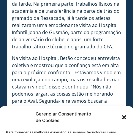
da tarde. Na primeira parte, trabalhos físicos na
academia e de transferência na parte de trás do
gramado da Ressacada, já à tarde os atletas
realizaram uma emocionante visita ao Hospital
Infantil Joana de Gusmão, parte da programação
de aniversário do clube, e após, um forte
trabalho tático e técnico no gramado do CFA.
Na visita ao Hospital, Betão concedeu entrevista
coletiva e mostrou que a confiança está em alta
para o próximo confronto: “Estávamos vindo em
uma evolução no campo, mas os resultados não
estavam vindo”, disse e continuou: “Nós não
podemos largar, as coisas estão melhorando
para o Avaí. Segunda-feira vamos buscar a
vitória em casa”, afirmou.
Gerenciar Consentimento
A equipe retorna às atividades na tarde desta
de Cookies
sexta-feira (20). O trabalho terá início às 15h30.
Para fornecer as melhores experiências, usamos tecnologias como