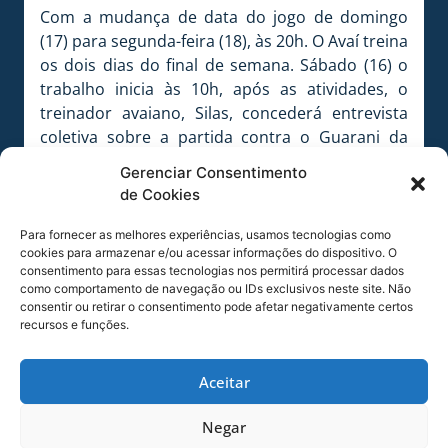
Com a mudança de data do jogo de domingo
(17) para segunda-feira (18), às 20h. O Avaí treina
os dois dias do final de semana. Sábado (16) o
trabalho inicia às 10h, após as atividades, o
treinador avaiano, Silas, concederá entrevista
coletiva sobre a partida contra o Guarani da
Palhoça, na sala de imprensa Dr. Tullo
Gerenciar Consentimento
Cavallazzi. No domingo, a equipe treina durante
de Cookies
à tarde. A atividade será fechada para a
imprensa e torcida.
Para fornecer as melhores experiências, usamos tecnologias como
cookies para armazenar e/ou acessar informações do dispositivo. O
Confira o áudio da coletiva do lateral-direito,
consentimento para essas tecnologias nos permitirá processar dados
como comportamento de navegação ou IDs exclusivos neste site. Não
Renato:
consentir ou retirar o consentimento pode afetar negativamente certos
recursos e funções.
Tocador
00:00
00:00
de
áudio
Aceitar
Foto: André Palma Ribeiro/Avaí F. C.
Negar