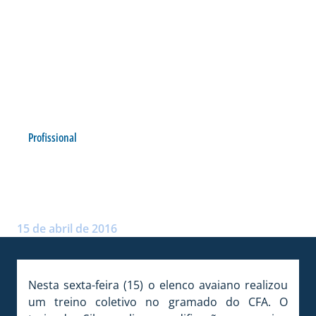
Profissional
COM MAIS MUDANÇAS,
SILAS FAZ COLETIVO
Postado por:
Arthur Domingos
15 de abril de 2016
Nesta sexta-feira (15) o elenco avaiano realizou
um treino coletivo no gramado do CFA. O