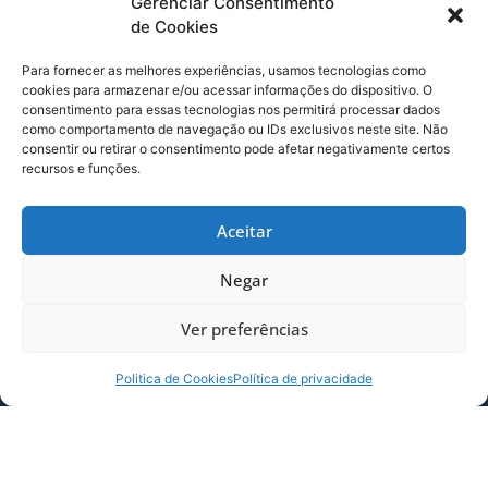
Gerenciar Consentimento
liberadas.
de Cookies
O nutricionista do Avaí, Guilherme Cysne Rosa,
Para fornecer as melhores experiências, usamos tecnologias como
também deu um direcionamento aos atletas
cookies para armazenar e/ou acessar informações do dispositivo. O
sobre o controle nutricional neste período, os
consentimento para essas tecnologias nos permitirá processar dados
cuidados que todos devem ter com a
como comportamento de navegação ou IDs exclusivos neste site. Não
consentir ou retirar o consentimento pode afetar negativamente certos
alimentação. E dicas para os atletas que moram
recursos e funções.
sozinhos e os locais em que podem
encomendar almoço e janta.
Aceitar
O preparador físico Jaelson Ortiz, que comanda
equipe de preparação no clube, procurou
Negar
esclarecer os procedimentos que serão
adotados e desenvolvidos com os atletas neste
Ver preferências
período inicial, o protocolo e a forma de
execução.
Politica de Cookies
Política de privacidade
Segundo Jaelson Ortiz, naquele primeiro
momento os atletas treinaram a partir da ficha
passada e mandavam vídeo para a equipe.