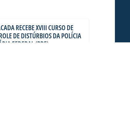
CADA RECEBE XVIII CURSO DE
OLE DE DISTÚRBIOS DA POLÍCIA
RIA FEDERAL (PRF)
feira (06/08), o estádio Dr. Aderbal
ada), foi a “sala de aula” de alunos