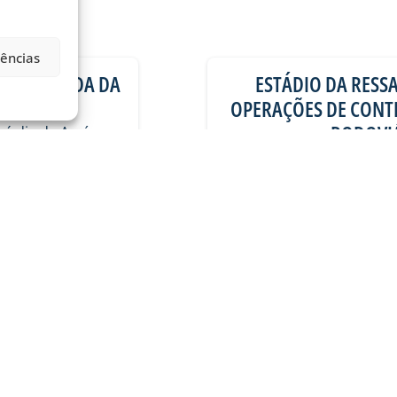
rências
A 21ª RODADA DA
ESTÁDIO DA RESSA
OPERAÇÕES DE CONTR
RODOVIÁ
) é dia de Avaí na
mos do
Na manhã desta quinta-
Ramos da Silva (Ressac
06/08/2026
Geral
VER MAIS PUBLICAÇÕES