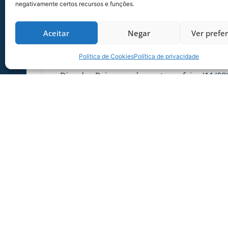
negativamente certos recursos e funções.
Aceitar
Negar
Ver prefe
SERVIÇO DE JOGO: AVAÍ X CRB-AL, PEL
Politica de Cookies
Política de privacidade
SÉRIE B
Dias dos Pais vem aí, e na terça-feira (11/08
Ressacada pela Série B! Precisa
06/08/2026
Sócio Torcedor