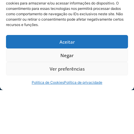
cookies para armazenar e/ou acessar informações do dispositivo. O
consentimento para essas tecnologias nos permitirá processar dados
como comportamento de navegação ou IDs exclusivos neste site. Não
consentir ou retirar o consentimento pode afetar negativamente certos
recursos e funções.
SERVIÇO DE JOGO: AVAÍ X CRB-AL, PELA
21ª RODADA DA SÉRIE B
Aceitar
Dias dos Pais vem aí, e na terça-feira (11/08)
é dia de Avaí na Ressacada pela Série B!
Negar
Precisamos do
Ver preferências
06/08/2026
Sócio
Torcedor
Politica de Cookies
Política de privacidade