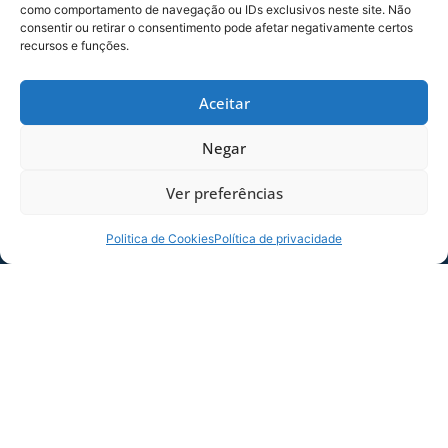
como comportamento de navegação ou IDs exclusivos neste site. Não
consentir ou retirar o consentimento pode afetar negativamente certos
recursos e funções.
COMPARTILHE ESSA NOTÍCIA
Aceitar
Negar
MAIS NOTÍCIAS
Ver preferências
Politica de Cookies
Política de privacidade
SERVIÇO DE JOGO: AVAÍ X CRB-AL, PELA
21ª RODADA DA SÉRIE B