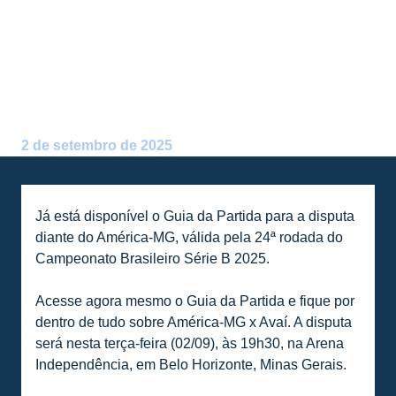
PARTIDA DIANTE DO
AMÉRICA-MG, PELA 24ª
RODADA DA SÉRIE B 2025
Postado por:
Alceu Atherino Neves
2 de setembro de 2025
Já está disponível o Guia da Partida para a disputa
diante do América-MG, válida pela 24ª rodada do
Campeonato Brasileiro Série B 2025.
Acesse agora mesmo o Guia da Partida e fique por
dentro de tudo sobre América-MG x Avaí. A disputa
será nesta terça-feira (02/09), às 19h30, na Arena
Independência, em Belo Horizonte, Minas Gerais.