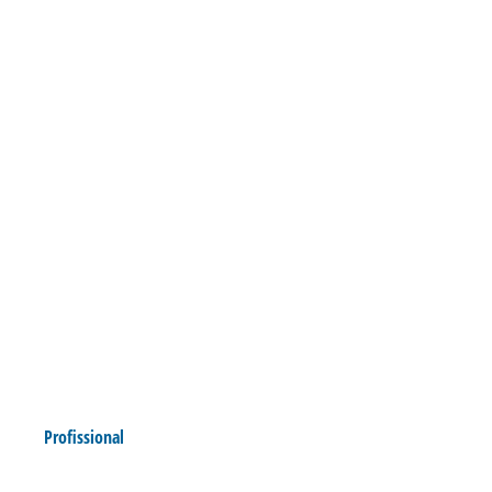
Profissional
CONFIRA O GUIA DA