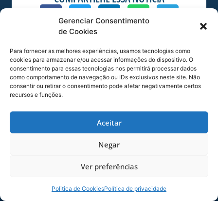
Gerenciar Consentimento
MAIS NOTÍCIAS
de Cookies
Para fornecer as melhores experiências, usamos tecnologias como
cookies para armazenar e/ou acessar informações do dispositivo. O
consentimento para essas tecnologias nos permitirá processar dados
como comportamento de navegação ou IDs exclusivos neste site. Não
consentir ou retirar o consentimento pode afetar negativamente certos
recursos e funções.
Aceitar
Negar
SERVIÇO DE JOGO: AVAÍ X CRB-AL, PELA
21ª RODADA DA SÉRIE B
Ver preferências
Dias dos Pais vem aí, e na terça-feira (11/08)
é dia de Avaí na Ressacada pela Série B!
Politica de Cookies
Política de privacidade
Precisamos do
06/08/2026