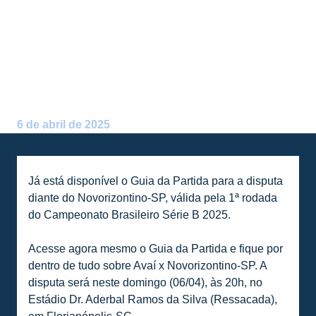
PARTIDA DIANTE DO
NOVORIZONTINO-SP, PELA
1ª RODADA DA SÉRIE B 2025
Postado por:
Alceu Atherino Neves
6 de abril de 2025
Já está disponível o Guia da Partida para a disputa
diante do Novorizontino-SP, válida pela 1ª rodada
do Campeonato Brasileiro Série B 2025.
Acesse agora mesmo o Guia da Partida e fique por
dentro de tudo sobre Avaí x Novorizontino-SP. A
disputa será neste domingo (06/04), às 20h, no
Estádio Dr. Aderbal Ramos da Silva (Ressacada),