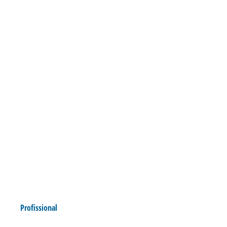
Profissional
CONFIRA O GUIA DA