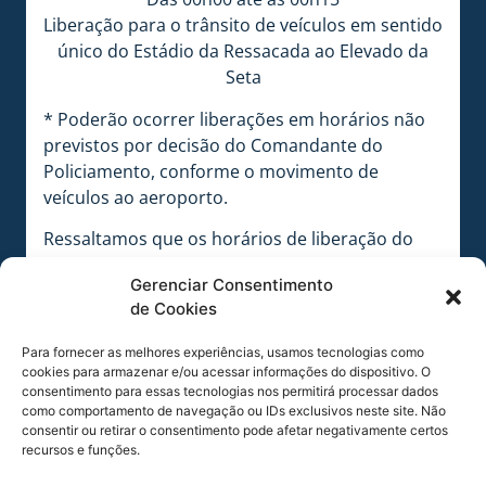
Liberação para o trânsito de veículos em sentido
único do Estádio da Ressacada ao Elevado da
Seta
* Poderão ocorrer liberações em horários não
previstos por decisão do Comandante do
Policiamento, conforme o movimento de
veículos ao aeroporto.
Ressaltamos que os horários de liberação do
trânsito em sentido único, foram definidos de
Gerenciar Consentimento
acordo com as possibilidades, em decorrência
de Cookies
da conciliação desta medida com os horários de
vôos que partem do Aeroporto Hercílio Luz
Para fornecer as melhores experiências, usamos tecnologias como
neste período. Desta forma, solicitamos a
cookies para armazenar e/ou acessar informações do dispositivo. O
consentimento para essas tecnologias nos permitirá processar dados
compreensão de todos em relação aos horários
como comportamento de navegação ou IDs exclusivos neste site. Não
acima estabelecidos, pelos motivos já expostos.
consentir ou retirar o consentimento pode afetar negativamente certos
recursos e funções.
A medida do trânsito em sentido único visa