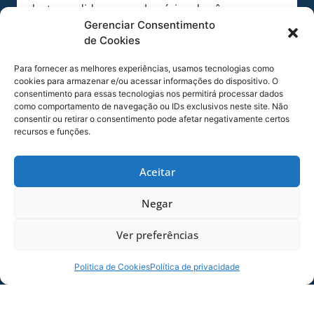
desta medida com os horários de vôos que
partem do Aeroporto Hercílio Luz neste
Gerenciar Consentimento
de Cookies
período. Desta forma, solicitamos a
compreensão de todos em relação aos horários
Para fornecer as melhores experiências, usamos tecnologias como
acima estabelecidos, pelos motivos já expostos.
cookies para armazenar e/ou acessar informações do dispositivo. O
consentimento para essas tecnologias nos permitirá processar dados
A medida do trânsito em sentido único visa
como comportamento de navegação ou IDs exclusivos neste site. Não
minimizar os problemas de trânsito
consentir ou retirar o consentimento pode afetar negativamente certos
recursos e funções.
decorrentes do grande fluxo de veículos que
transitarão nas proximidades do Estádio da
Ressacada. Para tanto, solicitamos aos usuários
Aceitar
do aeroporto Hercílio Luz que realizem o
Negar
seu deslocamento com a máxima antecedência
possível. Até o restabelecimento do sentido
Ver preferências
duplo de direção, pedimos paciência e
compreensão das pessoas que porventura
Politica de Cookies
Política de privacidade
venham a sofrer algum transtorno. Caso o fluxo
de veículos na região seja normal, não será
realizado o sentido único previsto.