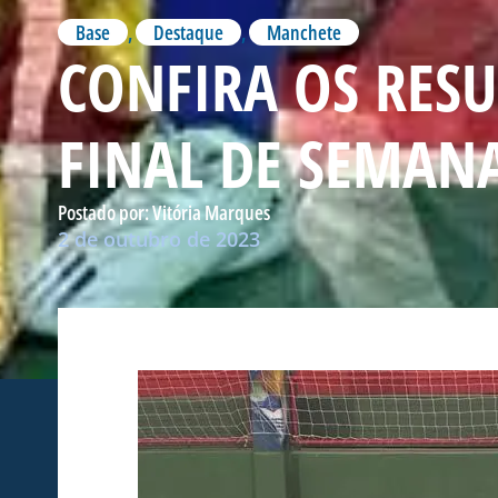
Base
,
Destaque
,
Manchete
CONFIRA OS RESU
FINAL DE SEMAN
Postado por:
Vitória Marques
2 de outubro de 2023