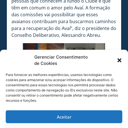
pessoas que conhecem à fundo o Clube e que
têm em comum o amor pelo Avaí. A formação
das comissões vai possibilitar que esses
avaianos contribuam para buscarmos caminhos
para a recuperação do Avaí”, diz o presidente do
Conselho Deliberativo, Alessandro Abreu.
Gerenciar Consentimento
de Cookies
Para fornecer as melhores experiências, usamos tecnologias como
cookies para armazenar e/ou acessar informações do dispositivo. O
consentimento para essas tecnologias nos permitirá processar dados
como comportamento de navegação ou IDs exclusivos neste site. Não
consentir ou retirar o consentimento pode afetar negativamente certos
recursos e funções.
Foto: Rogério Kiefer / Avaí F.C.
Aceitar
COMPARTILHE ESSA NOTÍCIA