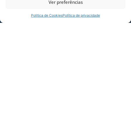
Ver preferências
na Ressacada, para deliberarem sobre a
seguinte Ordem do Dia:
Politica de Cookies
Política de privacidade
1. Avaliação da proposta do plano para NOVOS
sócios, encaminhada pela diretoria;
2. Explanação da diretoria executiva;
3. Assuntos gerais.
Florianópolis, 24 de abril de 2015.
Alessandro Balbi Abreu
Presidente do Conselho Deliberativo
COMPARTILHE ESSA NOTÍCIA
MAIS NOTÍCIAS