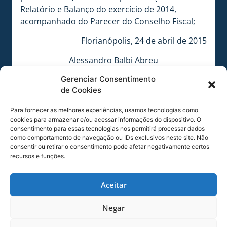
Relatório e Balanço do exercício de 2014,
acompanhado do Parecer do Conselho Fiscal;
Florianópolis, 24 de abril de 2015
Alessandro Balbi Abreu
Presidente do Conselho Deliberativo
Gerenciar Consentimento
de Cookies
EDITAL DE CONVOCAÇÃO
O Presidente do Conselho Deliberativo do Avaí
Para fornecer as melhores experiências, usamos tecnologias como
cookies para armazenar e/ou acessar informações do dispositivo. O
Futebol Clube, no uso de suas atribuições e na
consentimento para essas tecnologias nos permitirá processar dados
forma do art. 50, 51 e 53 dos Estatutos Sociais,
como comportamento de navegação ou IDs exclusivos neste site. Não
convoca os membros do Conselho Deliberativo
consentir ou retirar o consentimento pode afetar negativamente certos
recursos e funções.
para Reunião Extraordinária no dia 29 do mês
de abril de 2015, às 20h30min, em primeira
convocação, com a presença da maioria simples
Aceitar
dos Conselheiros com direito a voto e, em
Negar
segunda convocação, às 21h00min, com
qualquer número de Conselheiros, em sua sede,