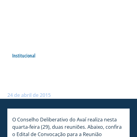
Institucional
CONSELHO FAZ DUAS
REUNIÕES NESTA QUARTA
Postado por:
André Palma Ribeiro
24 de abril de 2015
O Conselho Deliberativo do Avaí realiza nesta
quarta-feira (29), duas reuniões. Abaixo, confira
o Edital de Convocação para a Reunião