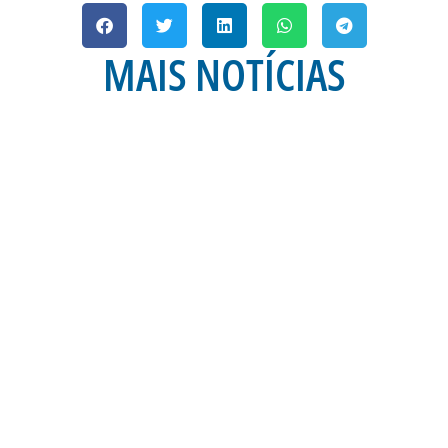
MAIS NOTÍCIAS
A 21ª RODADA DA
ESTÁDIO DA RESSA
OPERAÇÕES DE CONTR
RODOVIÁ
) é dia de Avaí na
mos do
Na manhã desta quinta-
Ramos da Silva (Ressac