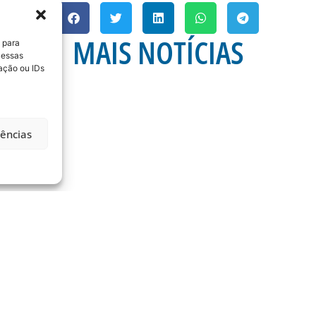
MAIS NOTÍCIAS
 para
 essas
ação ou IDs
rências
A 21ª RODADA DA
ESTÁDIO DA RESSA
OPERAÇÕES DE CONTR
RODOVIÁ
) é dia de Avaí na
mos do
Na manhã desta quinta-
Ramos da Silva (Ressac