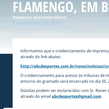
FLAMENGO, EM B
Postado por:
André Palma Ribeiro
3 de setembro de 2019
Informamos que o credenciamento de imprensa es
através do link abaixo:
http://abcdesportes.com.br/novo/noticias/cr
O credenciamento para acesso às tribunas de imp
entorno do gramado será encerrado no dia 05, 
Dúvidas podem ser esclarecidas com Sr. Rener Lo
através do email
abcdesportes@gmail.com