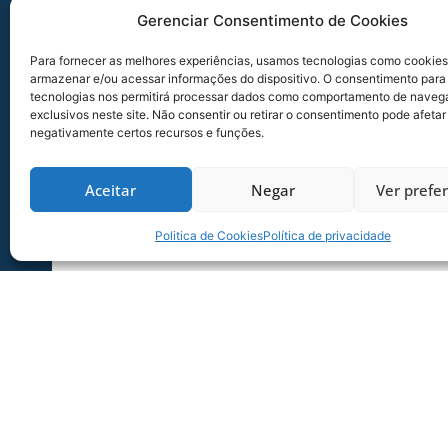
Gerenciar Consentimento de Cookies
Para fornecer as melhores experiências, usamos tecnologias como cookies
armazenar e/ou acessar informações do dispositivo. O consentimento para
tecnologias nos permitirá processar dados como comportamento de naveg
exclusivos neste site. Não consentir ou retirar o consentimento pode afetar
negativamente certos recursos e funções.
Aceitar
Negar
Ver prefe
Politica de Cookies
Política de privacidade
SERVIÇO DE JOGO: AVAÍ X CRB-AL, PEL
SÉRIE B
Dias dos Pais vem aí, e na terça-feira (11/08
Ressacada pela Série B! Precisa
06/08/2026
Sócio Torcedor