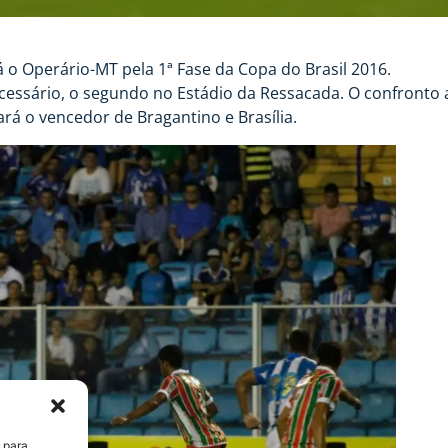
 o Operário-MT pela 1ª Fase da Copa do Brasil 2016.
ecessário, o segundo no Estádio da Ressacada. O confronto 
ará o vencedor de Bragantino e Brasília.
 para