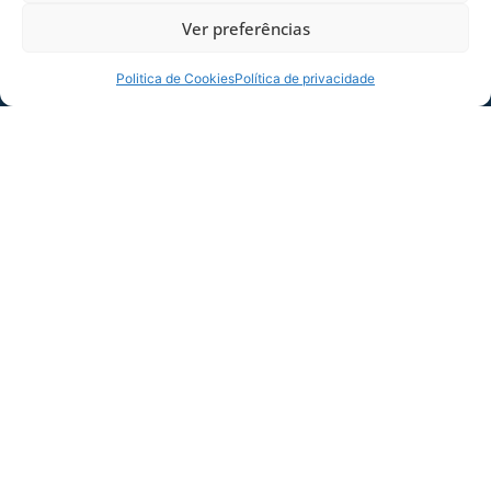
Ver preferências
Politica de Cookies
Política de privacidade
SERVIÇO DE JOGO: AVAÍ X CRB-AL, PELA
21ª RODADA DA SÉRIE B
Dias dos Pais vem aí, e na terça-feira (11/08)
é dia de Avaí na Ressacada pela Série B!
Precisamos do
06/08/2026
Sócio
Torcedor