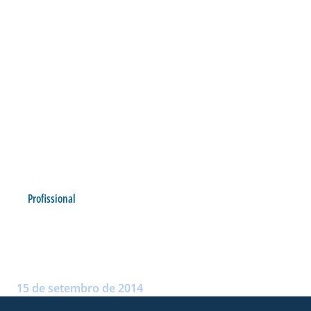
Profissional
DEVARLY ROSARIO APITA
AVAÍ X SAMPAIO CORRÊA
Postado por:
André Palma Ribeiro
15 de setembro de 2014