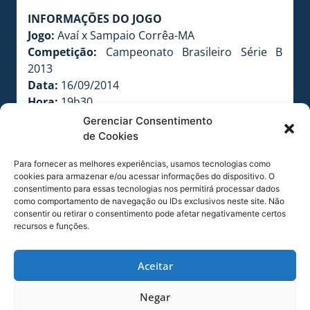
INFORMAÇÕES DO JOGO
Jogo:
Avaí x Sampaio Corrêa-MA
Competição:
Campeonato Brasileiro Série B
2013
Data:
16/09/2014
Hora:
19h30
Estádio:
Dr. Aderbal Ramos da Silva – Ressacada
Gerenciar Consentimento
Local:
Florianópolis-SC
de Cookies
COMPARTILHE ESSA NOTÍCIA
Para fornecer as melhores experiências, usamos tecnologias como
cookies para armazenar e/ou acessar informações do dispositivo. O
consentimento para essas tecnologias nos permitirá processar dados
como comportamento de navegação ou IDs exclusivos neste site. Não
MAIS NOTÍCIAS
consentir ou retirar o consentimento pode afetar negativamente certos
recursos e funções.
Aceitar
Negar