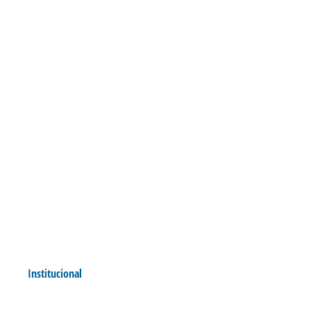
Institucional
DIA DAS MULHERES É