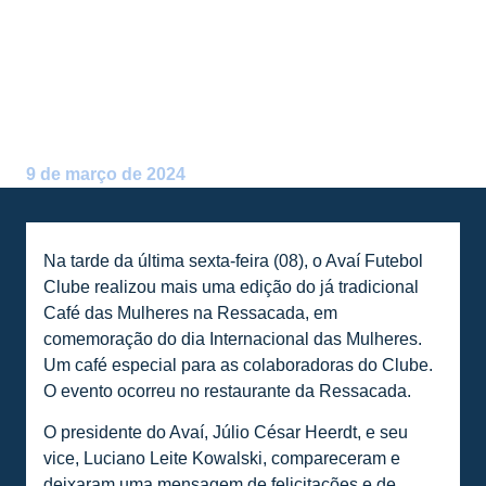
COMEMORADO COM O
TRADICIONAL CAFÉ DAS
MULHERES NA RESSACADA
Postado por:
Alceu Atherino Neves
9 de março de 2024
Na tarde da última sexta-feira (08), o Avaí Futebol
Clube realizou mais uma edição do já tradicional
Café das Mulheres na Ressacada, em
comemoração do dia Internacional das Mulheres.
Um café especial para as colaboradoras do Clube.
O evento ocorreu no restaurante da Ressacada.
O presidente do Avaí, Júlio César Heerdt, e seu
vice, Luciano Leite Kowalski, compareceram e
deixaram uma mensagem de felicitações e de