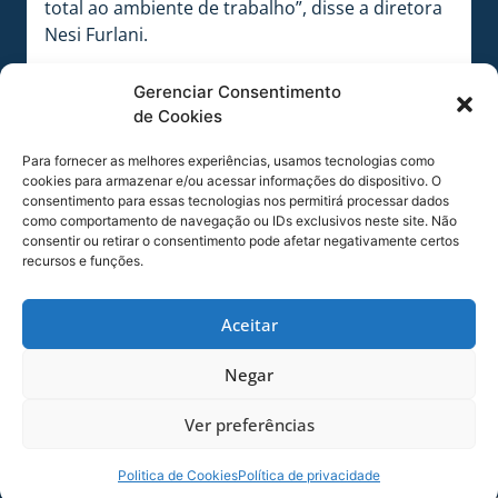
total ao ambiente de trabalho”, disse a diretora
Nesi Furlani.
Kamila Teixeira, do RH, destacou a união das
Gerenciar Consentimento
mulheres funcionárias, colaboradoras, as mais
de Cookies
novas e as mais antigas. A importância da união
de todas em torno de um trabalho de eficiência
Para fornecer as melhores experiências, usamos tecnologias como
e qualidade. “O que buscamos aqui é
cookies para armazenar e/ou acessar informações do dispositivo. O
consentimento para essas tecnologias nos permitirá processar dados
reconhecer o trabalho destas colaboradoras,
como comportamento de navegação ou IDs exclusivos neste site. Não
que se entregam no dia a dia do clube em busca
consentir ou retirar o consentimento pode afetar negativamente certos
de excelência. Estamos felizes com este
recursos e funções.
momento”.
Aceitar
No grupo de funcionárias, estavam
representantes de todos os setores do clube,
Negar
que deixaram seus afazeres por alguns
instantes de reflexão. Estarem reunidas em
Ver preferências
torno desta roda de conversa e uma oração de
agradecimento.
Politica de Cookies
Política de privacidade