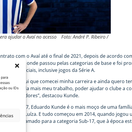
ra ajudar o Avaí no acesso Foto: André P. Ribeiro /
rato com o Avaí até o final de 2021, depois de acordo com
desde 2014, onde passou pelas categorias de base e foi pro
artidas oficiais, inclusive jogos da Série A.
 para
 casa, foi aqui que comecei minha carreira e ainda quero te
 essas
trar ainda mais meu trabalho, poder ajudar o clube a con
ação ou IDs
as aos torcedores”, destacou Kunde.
o de 1997, Eduardo Kunde é o mais moço de uma família de
s Ana Laura e Luíza. E tudo começou em 2014, quando jogou
rências
tes. Foi chamado para a categoria Sub-17, que à época es