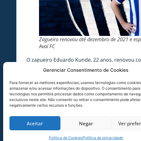
Zagueiro renovou até dezembro de 2021 e espe
Avaí FC
O zagueiro Eduardo Kunde, 22 anos, renovou cont
em dezembro deste ano. O atleta está no clube 
Gerenciar Consentimento de Cookies
Geninho. De lá para cá já defendeu o Avaí em 24 p
Para fornecer as melhores experiências, usamos tecnologias como cookies
“Estou feliz com esta renovação. O Avaí é minha
armazenar e/ou acessar informações do dispositivo. O consentimento para
essa renovação como uma oportunidade para mos
tecnologias nos permitirá processar dados como comportamento de naveg
exclusivos neste site. Não consentir ou retirar o consentimento pode afetar
e tenho certeza de que posso dar muitas alegri
negativamente certos recursos e funções.
Gaúcho de Montenegro, nascido em 17 de setembr
seus principais incentivados ao lado das irmã
Aceitar
Negar
Ver prefe
campeão. Os avaliadores do Avaí estavam presen
categoria.
Politica de Cookies
Política de privacidade