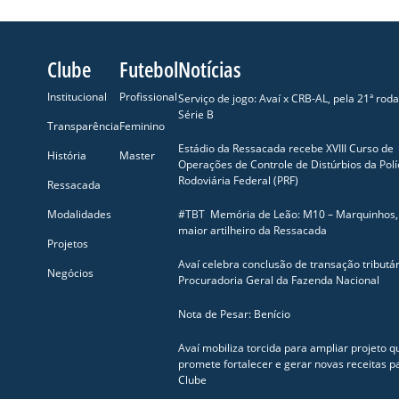
Clube
Futebol
Notícias
Institucional
Profissional
Serviço de jogo: Avaí x CRB-AL, pela 21ª rod
Série B
Transparência
Feminino
Estádio da Ressacada recebe XVIII Curso de
História
Master
Operações de Controle de Distúrbios da Polí
Rodoviária Federal (PRF)
Ressacada
Modalidades
#TBT Memória de Leão: M10 – Marquinhos,
maior artilheiro da Ressacada
Projetos
Avaí celebra conclusão de transação tributá
Negócios
Procuradoria Geral da Fazenda Nacional
Nota de Pesar: Benício
Avaí mobiliza torcida para ampliar projeto q
promete fortalecer e gerar novas receitas p
Clube