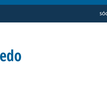
SÓ
redo