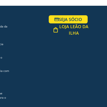
SEJA SÓCIO
LOJA LEÃO DA
ada da
ILHA
cia
 o
ria com
ue
ara o