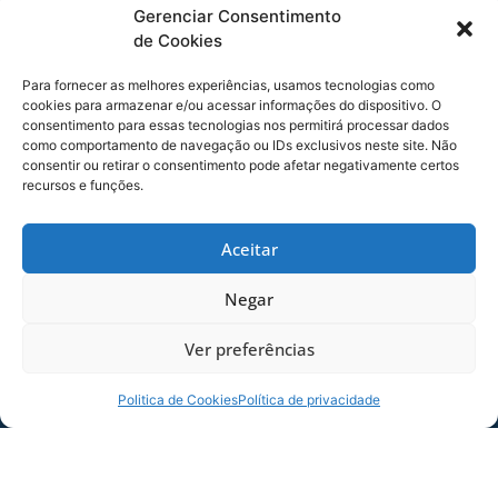
ocupado no momento com o Bazar da Avaí
Gerenciar Consentimento
Store, que tem data para acontecer no local até
de Cookies
o dia 20 de agosto.
Para fornecer as melhores experiências, usamos tecnologias como
Confira o áudio da coletiva do preparador
cookies para armazenar e/ou acessar informações do dispositivo. O
consentimento para essas tecnologias nos permitirá processar dados
físico, Alexandre Irineu:
como comportamento de navegação ou IDs exclusivos neste site. Não
consentir ou retirar o consentimento pode afetar negativamente certos
Tocador
recursos e funções.
00:00
00:00
de
áudio
Aceitar
Foto: André Palma Ribeiro/Avaí F. C.
Negar
Foto: André Palma Ribeiro/Avaí F. C.
Ver preferências
Politica de Cookies
Política de privacidade
Foto: André Palma Ribeiro/Avaí F. C.
COMPARTILHE ESSA NOTÍCIA