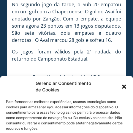
No segundo jogo da tarde, o Sub 20 empatou
em um gol com a Chapecoense. O gol do Avaí foi
anotado por Zangão. Com o empate, a equipe
soma agora 23 pontos em 13 jogos disputados.
São sete vitórias, dois empates e quatro
derrotas. O Avaí marcou 28 gols e sofreu 16.
Os jogos foram válidos pela 2ª rodada do
returno do Campeonato Estadual.
Foto:
Alceu Atherino / Avaí F.C.
Gerenciar Consentimento
de Cookies
Foto:
Alceu Atherino / Avaí F.C.
Para fornecer as melhores experiências, usamos tecnologias como
cookies para armazenar e/ou acessar informações do dispositivo. O
consentimento para essas tecnologias nos permitirá processar dados
Foto:
Alceu Atherino / Avaí F.C.
como comportamento de navegação ou IDs exclusivos neste site. Não
consentir ou retirar o consentimento pode afetar negativamente certos
COMPARTILHE ESSA NOTÍCIA
recursos e funções.