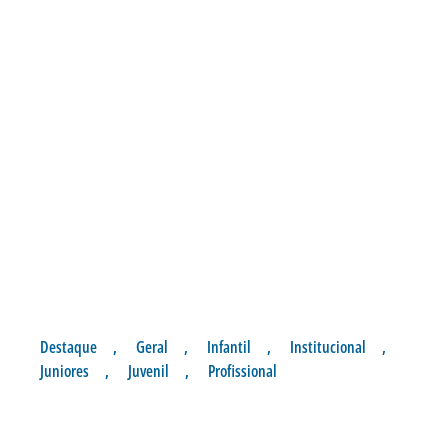
Destaque
,
Geral
,
Infantil
,
Institucional
,
Juniores
,
Juvenil
,
Profissional
EMPATES NOS JOGOS DA
BASE