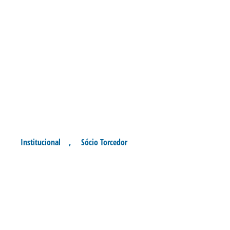
Institucional
,
Sócio Torcedor
ESTÃO ABERTAS AS
INSCRIÇÕES DO TORNEIO DE
BEACH TENNIS CENTENÁRIO
DO AVAÍ