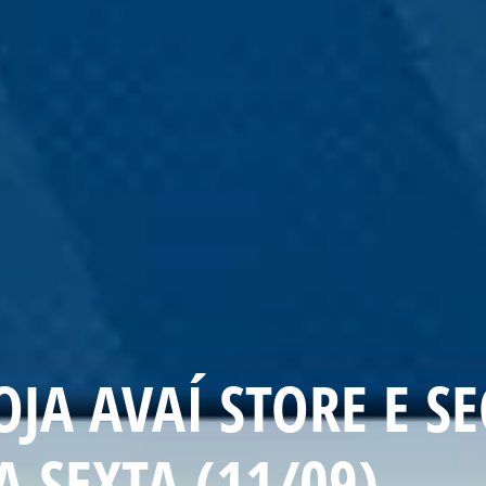
OJA AVAÍ STORE E S
A SEXTA (11/09)