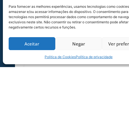
Para fornecer as melhores experiências, usamos tecnologias como cookies
armazenar e/ou acessar informações do dispositivo. O consentimento para
tecnologias nos permitirá processar dados como comportamento de naveg
exclusivos neste site. Não consentir ou retirar o consentimento pode afetar
negativamente certos recursos e funções.
Aceitar
Negar
Ver prefe
Politica de Cookies
Política de privacidade
SERVIÇO DE JOGO: AVAÍ X CRB-AL, PEL
SÉRIE B
Dias dos Pais vem aí, e na terça-feira (11/08
Ressacada pela Série B! Precisa
06/08/2026
Sócio Torcedor