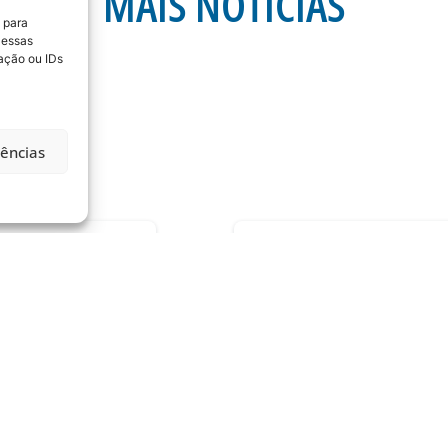
MAIS NOTÍCIAS
 para
 essas
ação ou IDs
rências
A 21ª RODADA DA
ESTÁDIO DA RESSA
OPERAÇÕES DE CONTR
RODOVIÁ
) é dia de Avaí na
mos do
Na manhã desta quinta-
Ramos da Silva (Ressac
06/08/2026
Geral