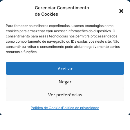
atletas alinhados à filosofia institucional dentro
Gerenciar Consentimento
e fora de campo. “Chego ao Avaí muito motivado
de Cookies
e feliz pela oportunidade. Quero contribuir com
o desenvolvimento dos atletas do Sub-20 e com
Para fornecer as melhores experiências, usamos tecnologias como
o trabalho de formação do clube, buscando
cookies para armazenar e/ou acessar informações do dispositivo. O
evolução diária dentro e fora de campo”,
consentimento para essas tecnologias nos permitirá processar dados
como comportamento de navegação ou IDs exclusivos neste site. Não
destacou.
consentir ou retirar o consentimento pode afetar negativamente certos
recursos e funções.
As categorias de base do Avaí seguem em
destaque no cenário nacional e estadual. De
Aceitar
onde já saíram atletas como Raphinha e Gabriel
Magalhães, o trabalho formativo do clube tem
Negar
garantido conquistas importantes para o Leão.
No último ano, o Avaí foi campeão do
Ver preferências
Campeonato Brasileiro da Série B Sub-20, do
Campeonato Catarinense Sub-15 e Sub-17 e, da
Politica de Cookies
Política de privacidade
Copa Santa Catarina nas categorias Sub-12 e
Sub-14.