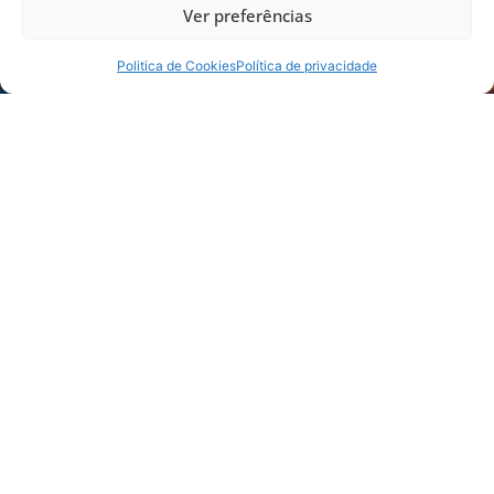
Ver preferências
Politica de Cookies
Política de privacidade
Foto: Fabiano Rateke / Avaí F.C.
Foto: Fabiano Rateke / Avaí F.C.