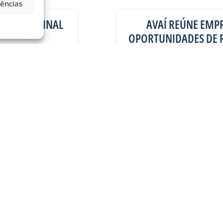
rências
ELA SEMIFINAL
AVAÍ REÚNE EMP
OPORTUNIDADES DE 
07) o Criciúma. A
Empresários e parceiros 
onato Catarinense
evento promovido pelo 
24/07/2026
Informações
VER MAIS PUBLICAÇÕES