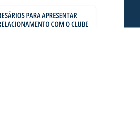
RESÁRIOS PARA APRESENTAR
RELACIONAMENTO COM O CLUBE
do Clube participaram essa semana de
Avaí para apresentar a força de sua
marca