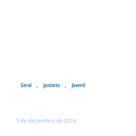
Geral
,
Juniores
,
Juvenil
FOTOS: HOMENAG
Postado por:
Rafael Xavier dos Passos
1 de dezembro de 2014