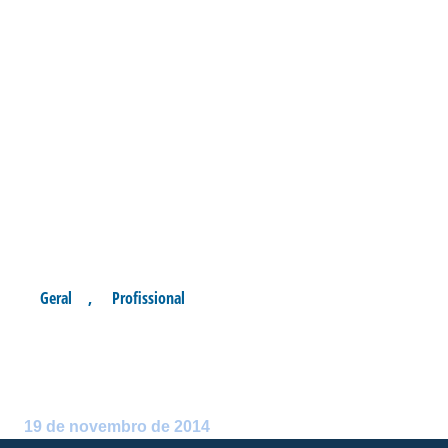
Geral
,
Profissional
FOTOS: TREINO
REGENERATIVO
Postado por:
Rafael Xavier dos Passos
19 de novembro de 2014