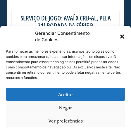
SERVIÇO DE JOGO: AVAÍ X CRB-AL, PELA
21ª RODADA DA SÉRIE B
Dias dos Pais vem aí, e na terça-feira (11/08)
Gerenciar Consentimento
é dia de Avaí na Ressacada pela Série B!
de Cookies
Precisamos do
Para fornecer as melhores experiências, usamos tecnologias como
cookies para armazenar e/ou acessar informações do dispositivo. O
06/08/2026
Sócio
consentimento para essas tecnologias nos permitirá processar dados
Torcedor
como comportamento de navegação ou IDs exclusivos neste site. Não
consentir ou retirar o consentimento pode afetar negativamente certos
recursos e funções.
Aceitar
Negar
Ver preferências