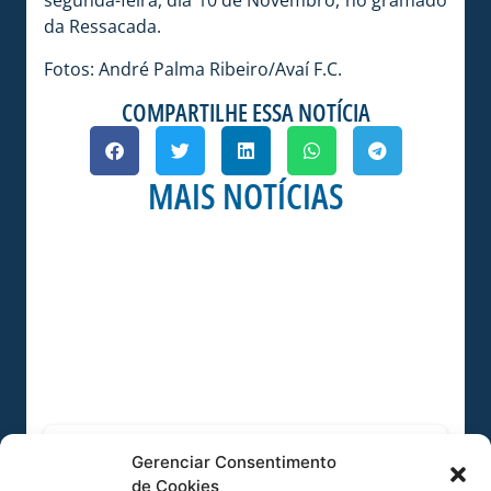
segunda-feira, dia 10 de Novembro, no gramado
da Ressacada.
Fotos: André Palma Ribeiro/Avaí F.C.
COMPARTILHE ESSA NOTÍCIA
MAIS NOTÍCIAS
AVAÍ SUB-15 ENFRENTA O CRICIÚMA PELA
Gerenciar Consentimento
SEMIFINAL DO ESTADUAL
de Cookies