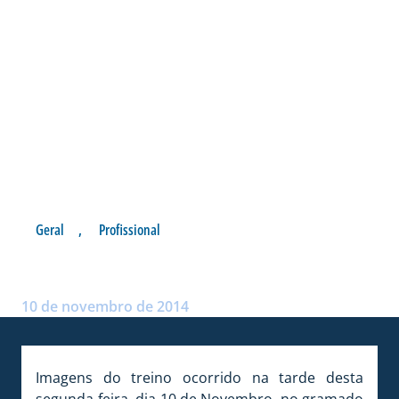
Geral
,
Profissional
FOTOS: TREINO TÉCNICO
Postado por:
Rafael Xavier dos Passos
10 de novembro de 2014
Imagens do treino ocorrido na tarde desta