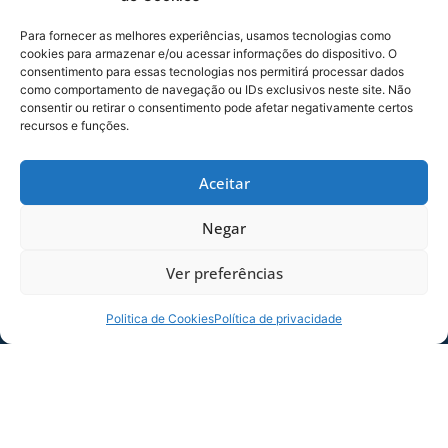
O Sub-15 do Avaí enfrenta neste sábado
Para fornecer as melhores experiências, usamos tecnologias como
(25/07) o Criciúma. A primeira partida da
cookies para armazenar e/ou acessar informações do dispositivo. O
fase semifinal do Campeonato Catarinense
consentimento para essas tecnologias nos permitirá processar dados
começa
como comportamento de navegação ou IDs exclusivos neste site. Não
consentir ou retirar o consentimento pode afetar negativamente certos
recursos e funções.
24/07/2026
Raça da
Base
Aceitar
Negar
Ver preferências
Politica de Cookies
Política de privacidade
AVAÍ REÚNE EMPRESÁRIOS PARA
APRESENTAR OPORTUNIDADES DE