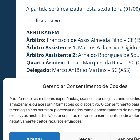
A partida será realizada nesta sexta-feira (01/08
Confira abaixo:
ARBITRAGEM
Árbitro:
Francisco de Assis Almeida Filho – CE (E
Árbitro Assistente 1:
Marcos A da Silva Brigido –
Árbitro Assistente 2:
Arnaldo Rodrigues de Souz
Quarto Árbitro:
Ronan Marques da Rosa – SC (C
Delegado:
Marco Antônio Martins – SC (ASS)
INFORMAÇÕES DO JOGO
Gerenciar Consentimento de Cookies
Jogo:
Avaí x Luverdense-MT
Competição:
Campeonato Brasileiro da Série B
Para fornecer as melhores experiências, usamos tecnologias como cookies
Data:
01/08/2014
armazenar e/ou acessar informações do dispositivo. O consentimento para
tecnologias nos permitirá processar dados como comportamento de naveg
Hora:
21 horas
exclusivos neste site. Não consentir ou retirar o consentimento pode afetar
Estádio:
Ressacada
negativamente certos recursos e funções.
Local:
Florianópolis-SC
Aceitar
Negar
Ver prefe