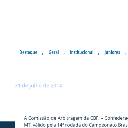
Destaque
,
Geral
,
Institucional
,
Juniores
,
FRANCISCO FILHO
Postado por:
André Palma Ribeiro
31 de julho de 2014
A Comissão de Arbitragem da CBF, – Confederação
MT, válido pela 14ª rodada do Campeonato Brasil