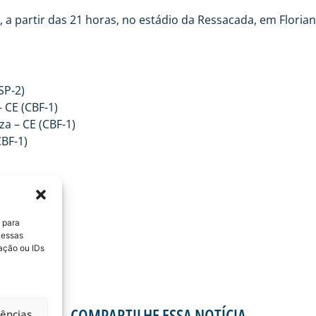
), a partir das 21 horas, no estádio da Ressacada, em Floria
SP-2)
 CE (CBF-1)
a – CE (CBF-1)
BF-1)
 2014
 para
 essas
ação ou IDs
COMPARTILHE ESSA NOTÍCIA
rências