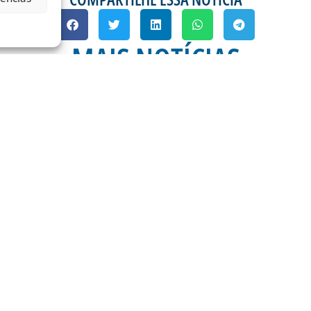
MAIS NOTÍCIAS
A 21ª RODADA DA
ESTÁDIO DA RESSA
OPERAÇÕES DE CONTR
RODOVIÁ
) é dia de Avaí na
mos do
Na manhã desta quinta-
Ramos da Silva (Ressac