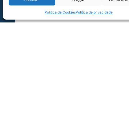
Politica de Cookies
Política de privacidade
SERVIÇO DE JOGO: AVAÍ X CRB-AL, PEL
SÉRIE B
Dias dos Pais vem aí, e na terça-feira (11/08
Ressacada pela Série B! Precisa
06/08/2026
Sócio Torcedor