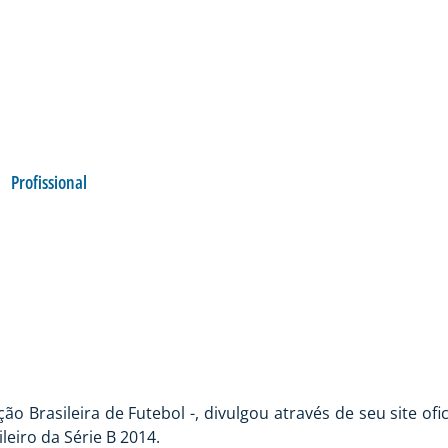
Profissional
 APITA AVAÍ X LUVE
 Brasileira de Futebol -, divulgou através de seu site ofi
eiro da Série B 2014.