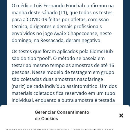
O médico Luís Fernando Funchal confirmou na
manhã deste sábado (11), que todos os testes
para a COVID-19 feitos por atletas, comissão
técnica, dirigentes e demais profissionais
envolvidos no jogo Avaí x Chapecoense, neste
domingo, na Ressacada, deram negativo.
Os testes que foram aplicados pela BiomeHub
são do tipo “pool”. O método se baseia em
testar ao mesmo tempo as amostras de até 16
pessoas. Nesse modelo de testagem em grupo
são coletadas duas amostras nasofaringe
(nariz) de cada indivíduo assintomático. Um dos
materiais coletados fica reservado em um tubo
individual, enquanto a outra amostra é testada
no modo coletivo no método RT-PCR em tempo
Gerenciar Consentimento
real.
de Cookies
“Toda a bateria de teste, dentro do nosso