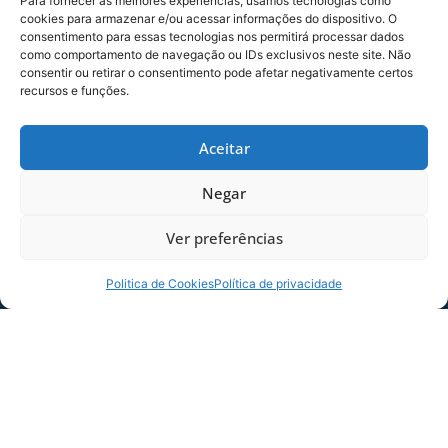
Para fornecer as melhores experiências, usamos tecnologias como
Protocolo, dentro do que foi proposto e pedido
cookies para armazenar e/ou acessar informações do dispositivo. O
pela Prefeitura de Florianópolis, temos toda a
consentimento para essas tecnologias nos permitirá processar dados
nossa população testada e negativa. O Avaí foi
como comportamento de navegação ou IDs exclusivos neste site. Não
consentir ou retirar o consentimento pode afetar negativamente certos
pioneiro na testagem de seu grupo. Portanto,
recursos e funções.
temos a plena certeza de que estamos
preparados e com segurança”, disse Funchal.
Aceitar
COMPARTILHE ESSA NOTÍCIA
Negar
MAIS NOTÍCIAS
Ver preferências
Politica de Cookies
Política de privacidade