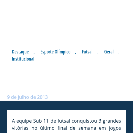
Destaque
,
Esporte Olímpico
,
Futsal
,
Geral
,
Institucional
FUTSAL SUB 11 VENCE JOGOS
EM CAMBORIÚ
Postado por:
André Palma Ribeiro
9 de julho de 2013
A equipe Sub 11 de futsal conquistou 3 grandes
vitórias no último final de semana em jogos