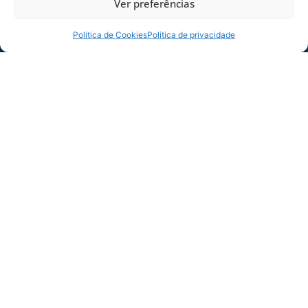
Ver preferências
O LEÃO VAI JOGAR, EU VOU!
Politica de Cookies
Política de privacidade
#VamosEmBuscaDaTaça
COMPARTILHE ESSA NOTÍCIA
MAIS NOTÍCIAS
SERVIÇO DE JOGO: AVAÍ X CRB-AL, PELA
21ª RODADA DA SÉRIE B