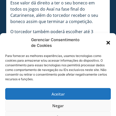
Esse valor dá direito a ter o seu boneco em
todos os jogos do Avaí na fase final do
Catarinense, além do torcedor receber o seu
boneco assim que terminar a competição.
O torcedor também poderá escolher até 3
atletas de sua preferência para autografar o seu
Gerenciar Consentimento
boneco!
de Cookies
Saiba como comprar:
Para fornecer as melhores experiências, usamos tecnologias como
• Sócios do Avaí podem realizar a compra via
cookies para armazenar e/ou acessar informações do dispositivo. O
consentimento para essas tecnologias nos permitirá processar dados
secretaria virtual no site
como comportamento de navegação ou IDs exclusivos neste site. Não
www.sempreavai.com.br com o seu login.
consentir ou retirar o consentimento pode afetar negativamente certos
• Não sócios acessam o site
recursos e funções.
www.futebolcard.com.br pra realizar a compra.
Aceitar
Além disso, o torcedor irá receber uma foto do
seu boneco posicionado nas arquibancadas
Negar
momentos antes do jogo para postar nas Redes
Sociais.