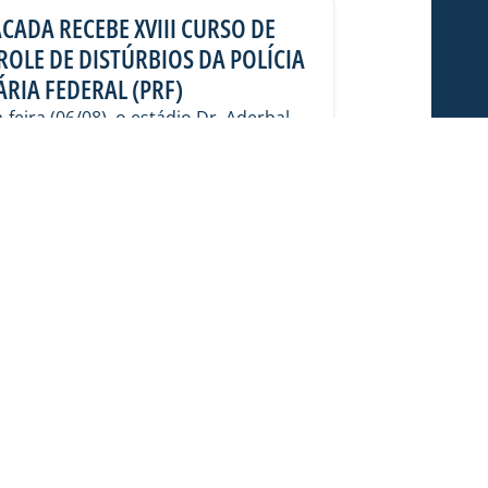
CADA RECEBE XVIII CURSO DE
OLE DE DISTÚRBIOS DA POLÍCIA
RIA FEDERAL (PRF)
feira (06/08), o estádio Dr. Aderbal
ada), foi a “sala de aula” de alunos