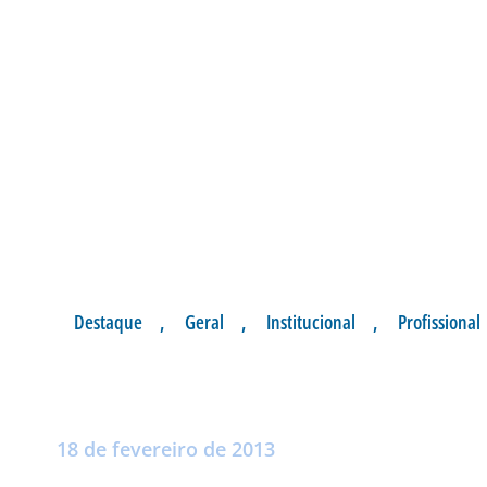
Destaque
,
Geral
,
Institucional
,
Profissional
GUARANI X AVAÍ 
Postado por:
André Palma Ribeiro
18 de fevereiro de 2013