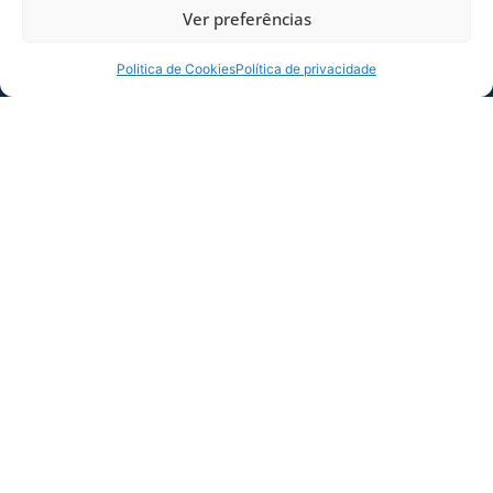
Ver preferências
Politica de Cookies
Política de privacidade
SERVIÇO DE JOGO: AVAÍ X CRB-AL, PELA
21ª RODADA DA SÉRIE B
Dias dos Pais vem aí, e na terça-feira (11/08)
é dia de Avaí na Ressacada pela Série B!
Precisamos do
06/08/2026
Sócio
Torcedor