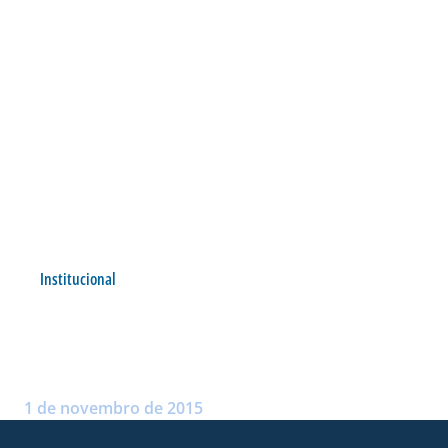
Institucional
HOMENAGEM À JOVEM
THAYNÃ
Postado por:
André Palma Ribeiro
1 de novembro de 2015